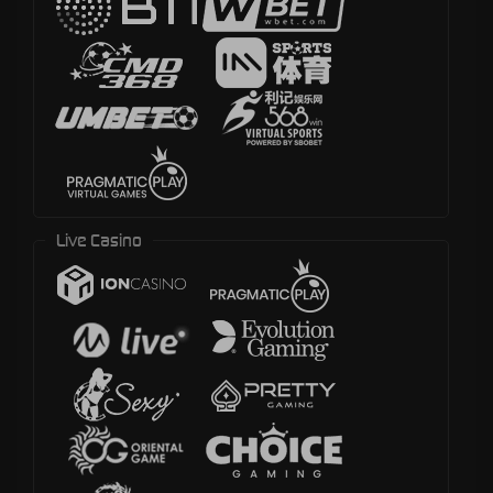
Live Casino