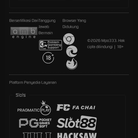
Bersertifikasi Dari
Tanggung
Browser Yang
Jawab
Didukung
Bermain
©2026 Mpo333. Hak
cipta dilindungi | 18+
Platform Penyedia Layanan
Slots