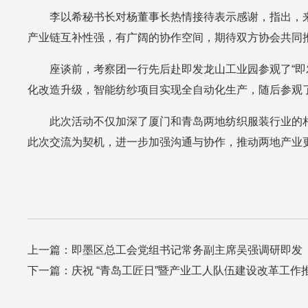
李以希秘书长对杨董事长热情接待表示感谢，指出，
产业链互补性强，有广阔的协作空间，期待双方协会共同
座谈前，考察团一行先后赴即发龙山工业园参观了“即
化改造升级，智能纺纱项目实现全自动化生产，随后参观
此次活动不仅加深了厦门和青岛两地纺织服装行业的
此次交流为契机，进一步加强沟通与协作，推动两地产业
上一篇：即墨区总工会党组书记常务副主席吴强调研即发
下一篇：庆祝 “青岛工匠日”暨产业工人队伍建设改革工作